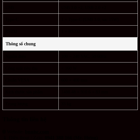
USB
USB 3.0 ×2, USB 2.0 ×2
Type-C
1 × Type-C (USB 3.0, sạc 15W)
RS232
1 × RS232
Thông số chung
Nguồn điện
100 ~ 240 VAC, 50/60Hz
Công suất tiêu thụ
< 160 W
Chuẩn VESA
600 × 400 mm
Kích thước sản phẩm
1488.48 × 910.6 × 83 mm
Trọng lượng
33 kg
Thông tin liên hệ
🌐 Website:
bnnisc.com
📱 Điện thoại / Zalo:
0941 388 166 (Mr. Hưng)