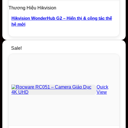
Thương Hiệu Hikvision
Hikvision WonderHub G2 – Hiển thị & cộng tác thế
hệ mới
Sale!
Quick
View