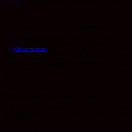
hoặc phòng họp số, đồng thời mang lại trải nghiệm sử dụng trực
Cart
quan, dễ dàng.
Hiển thị 4K UHD sắc nét – góc nhìn rộng
Màn hình
65 inch độ phân giải 3840 × 2160 (4K UHD)
cho chất
No products in the cart.
lượng hình ảnh rõ nét, màu sắc trung thực và độ chi tiết cao. Công
nghệ tấm nền IPS kết hợp độ sáng cao và góc nhìn rộng
178°
, đảm
Return to shop
bảo nội dung hiển thị rõ ràng từ nhiều vị trí trong phòng.
Bề mặt kính
Anti-glare chống chói
giúp giảm phản xạ ánh sáng,
tăng khả năng quan sát trong môi trường lớp học hoặc phòng họp có
nhiều nguồn sáng.
Tương tác cảm ứng đa điểm mượt mà
Màn hình được trang bị
công nghệ cảm ứng hồng ngoại hỗ trợ tối
đa 50 điểm chạm
, cho phép nhiều người cùng thao tác đồng thời
trên màn hình.
Nhờ tốc độ phản hồi nhanh và độ chính xác cao, người dùng có thể