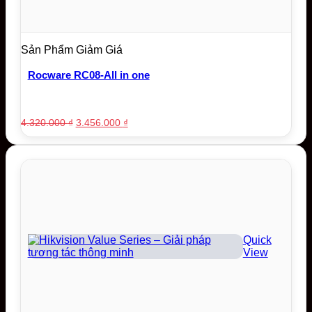
Sản Phẩm Giảm Giá
Rocware RC08-All in one
Original
Current
4.320.000
₫
3.456.000
₫
price
price
was:
is:
4.320.000 ₫.
3.456.000 ₫.
Quick
View