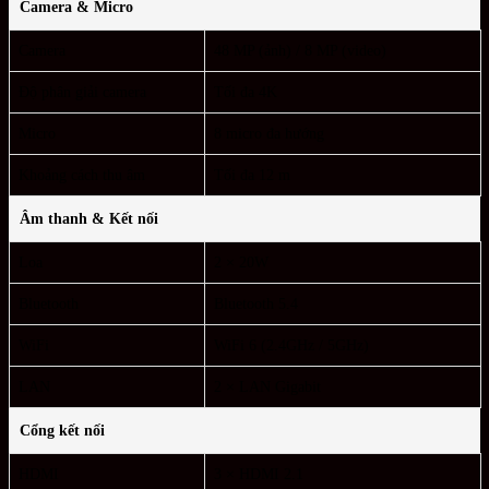
Camera & Micro
Camera
48 MP (ảnh) / 8 MP (video)
Độ phân giải camera
Tối đa 4K
Micro
8 micro đa hướng
Khoảng cách thu âm
Tối đa 12 m
Âm thanh & Kết nối
Loa
2 × 20W
Bluetooth
Bluetooth 5.4
WiFi
WiFi 6 (2.4GHz / 5GHz)
LAN
2 × LAN Gigabit
Cổng kết nối
HDMI
3 × HDMI 2.1