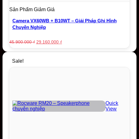
Sản Phẩm Giảm Giá
Camera VX60WB + B10WT – Giải Pháp Ghi Hình
Chuyên Nghiệp
Original
Current
45.900.000
₫
29.160.000
₫
price
price
was:
is:
45.900.000 ₫.
29.160.000 ₫.
Sale!
Quick
View