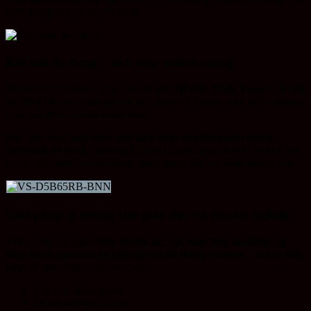
trình giảng dạy và thuyết trình.
Kết nối đa dạng – tích hợp switch mạng
Thiết bị hỗ trợ nhiều cổng kết nối như
HDMI, USB, Type-C, LAN
và Wi-Fi 6
, cho phép kết nối linh hoạt với laptop, máy tính, camera
hoặc các thiết bị trình chiếu khác.
Đặc biệt, màn hình được
tích hợp chip chuyển mạch mạng
(network switch)
, giúp loại bỏ nhu cầu sử dụng thiết bị switch bên
ngoài, đơn giản hóa hệ thống mạng trong lớp học hoặc phòng họp.
Giải pháp lý tưởng cho giáo dục và doanh nghiệp
Với sự kết hợp giữa
hiển thị 4K sắc nét, cảm ứng đa điểm, hệ
điều hành Android 14 hiện đại và hệ thống camera – micro tích
hợp
, là giải pháp hoàn hảo cho:
Lớp học thông minh
Phòng họp trực tuyến