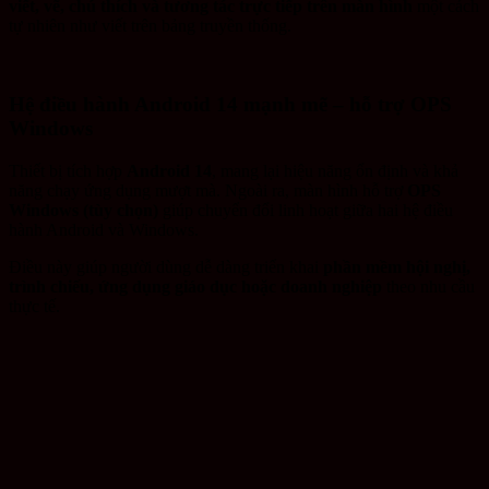
viết, vẽ, chú thích và tương tác trực tiếp trên màn hình
một cách
tự nhiên như viết trên bảng truyền thống.
Hệ điều hành Android 14 mạnh mẽ – hỗ trợ OPS
Windows
Thiết bị tích hợp
Android 14
, mang lại hiệu năng ổn định và khả
năng chạy ứng dụng mượt mà. Ngoài ra, màn hình hỗ trợ
OPS
Windows (tùy chọn)
giúp chuyển đổi linh hoạt giữa hai hệ điều
hành Android và Windows.
Điều này giúp người dùng dễ dàng triển khai
phần mềm hội nghị,
trình chiếu, ứng dụng giáo dục hoặc doanh nghiệp
theo nhu cầu
thực tế.