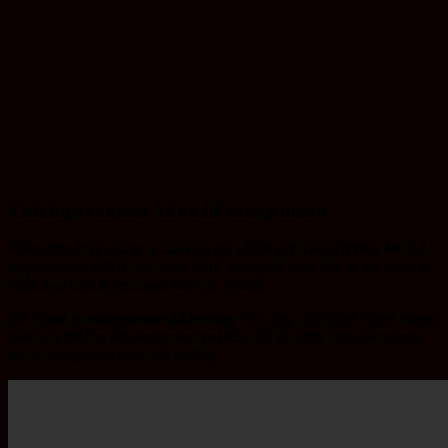
Tích hợp camera AI và hệ thống micro
Màn hình được trang bị
camera độ phân giải cao lên đến 4K
, hỗ
trợ chụp ảnh 48MP và video 8MP, mang lại hình ảnh rõ nét cho các
cuộc họp trực tuyến hoặc lớp học hybrid.
Hệ thống
8 microphone đa hướng
với công nghệ khử nhiễu thông
minh có thể thu âm trong phạm vi lên đến
12 mét
, đảm bảo giọng
nói rõ ràng trong mọi môi trường.