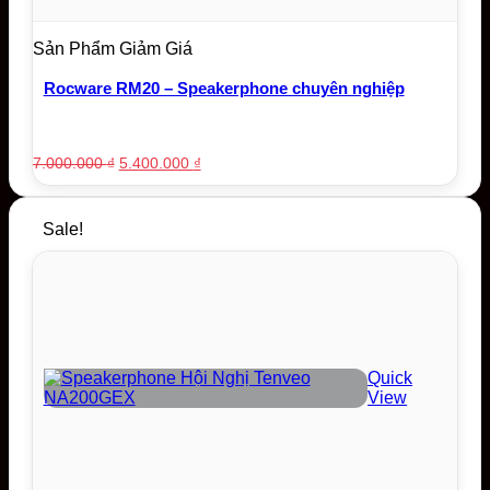
Sản Phẩm Giảm Giá
Rocware RM20 – Speakerphone chuyên nghiệp
Original
Current
7.000.000
₫
5.400.000
₫
price
price
was:
is:
7.000.000 ₫.
5.400.000 ₫.
Sale!
Quick
View