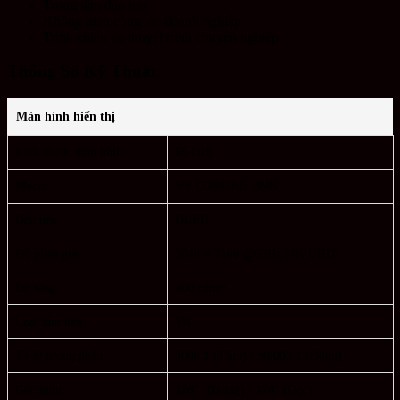
Trung tâm đào tạo
Không gian cộng tác doanh nghiệp
Trình chiếu và thuyết trình chuyên nghiệp
Thông Số Kỹ Thuật
Màn hình hiển thị
Kích thước màn hình
65 inch
Model
VS-D5B65RB-BNN
Đèn nền
DLED
Độ phân giải
3840 × 2160 @60Hz (4K UHD)
Độ sáng
400 cd/m²
Loại tấm nền
VA
Tỷ lệ tương phản
5000:1 (Tĩnh) / 30.000:1 (Động)
Góc nhìn
178° (Ngang) / 178° (Dọc)