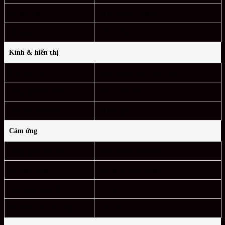
Độ sâu màu
10 bit (8 bit + FRC)
Dải màu
72% NTSC
Kính & hiển thị
Kính bảo vệ
Kính chống chói (Anti-Glare)
Công nghệ dán kính
Zero Lamination
Tuổi thọ màn hình
50.000 giờ
Cảm ứng
Công nghệ cảm ứng
Hồng ngoại (Infrared)
Số điểm chạm
Tối đa 50 điểm chạm
Thời gian phản hồi
≤ 5 ms
Độ chính xác cảm ứng
± 0.5 mm