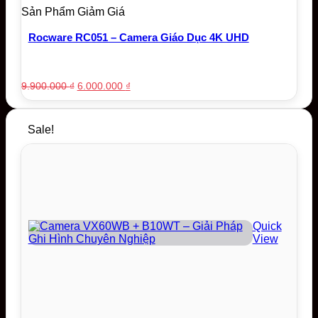
Sản Phẩm Giảm Giá
Rocware RC051 – Camera Giáo Dục 4K UHD
Original
Current
9.900.000
₫
6.000.000
₫
price
price
was:
is:
9.900.000 ₫.
6.000.000 ₫.
Sale!
Quick
View