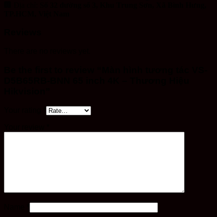
🏢 Địa chỉ:
Số 32 đường số 3, Khu Trung Sơn, Xã Bình Hưng,
TP.HCM, Việt Nam
Reviews
There are no reviews yet.
Be the first to review “Màn hình tương tác VS-
D5B65RB-BNN 65 inch 4K – Thương Hiệu
Hikvision”
Your rating
*
Your review
*
Name
*