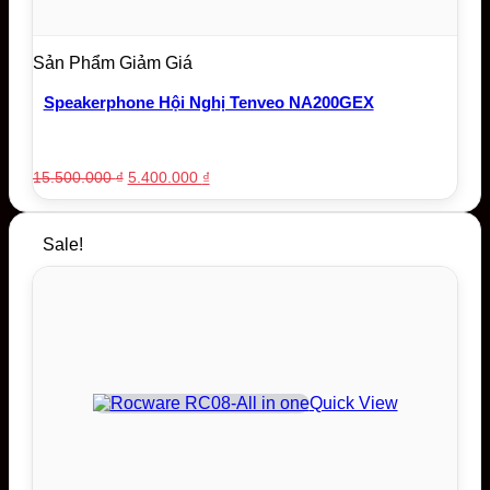
Sản Phẩm Giảm Giá
Speakerphone Hội Nghị Tenveo NA200GEX
Original
Current
15.500.000
₫
5.400.000
₫
price
price
was:
is:
15.500.000 ₫.
5.400.000 ₫.
Sale!
Quick View