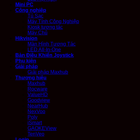
Mini PC
Công nghiệp
Tủ Sạc
Máy Tính Công Nghiệp
Kiosk tương tác
Máy Chủ
Hikvision
Màn Hình Tương Tác
LED All-In-One
Bàn Điều Khiển Joystick
Phụ kiện
Giải pháp
Giải pháp Maxhub
Thương hiệu
Maxhub
Rocware
ValueHD
Goodview
NearHub
NexVoo
Poly
iSmart
GAOKEView
TenVeo
Login