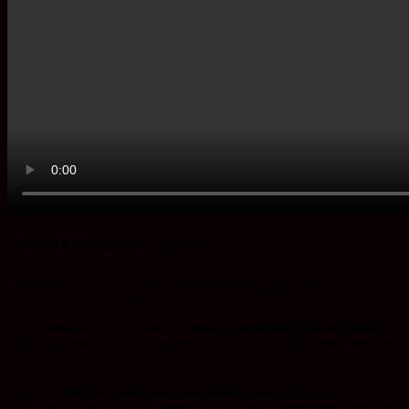
Thiết kế All-in-One hiện đại
được thiết kế theo dạng
tất cả trong một
, tích hợp đầy đủ các thành
phần cần thiết như camera, micro, loa và hệ điều hành.
Kính cường lực bền bỉ cùng hệ thống
điều khiển nhiệt độ thông
minh
giúp thiết bị hoạt động ổn định, an toàn và thân thiện với môi
trường.
Ngoài ra,
thiết kế nhiều nút chức năng phía trước
giúp giáo viên
hoặc người dùng truy cập nhanh các tính năng quan trọng trong quá