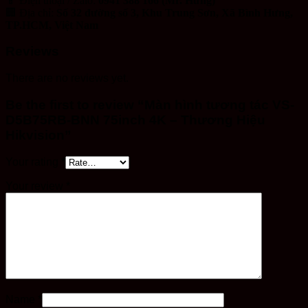
📱 Điện thoại / Zalo:
0941 388 166 (Mr. Hưng)
🏢 Địa chỉ:
Số 32 đường số 3, Khu Trung Sơn, Xã Bình Hưng,
TP.HCM, Việt Nam
Reviews
There are no reviews yet.
Be the first to review “Màn hình tương tác VS-
D5B75RB-BNN 75inch 4K – Thương Hiệu
Hikvision”
Your rating
*
Your review
*
Name
*