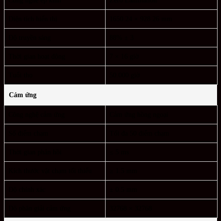
Công nghệ ép kính
Zero Lamination
Diện tích hiển thị
1650.24 × 928.26 mm
Độ truyền sáng
88% ± 3
Thời gian hoạt động
7 × 16 giờ
Tuổi thọ
50.000 giờ
Cảm ứng
Công nghệ cảm ứng
Cảm ứng hồng ngoại
Số điểm chạm
Tối đa 50 điểm chạm
Thời gian phản hồi
≤ 5 ms
Kích thước vật chạm tối thiểu
≥ 1.5 mm
Độ chính xác
± 0.5 mm
Độ phân giải cảm ứng
32768 × 32768