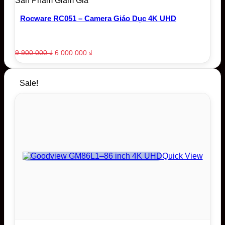
Sản Phẩm Giảm Giá
Rocware RC051 – Camera Giáo Dục 4K UHD
Original
Current
9.900.000
₫
6.000.000
₫
price
price
was:
is:
9.900.000 ₫.
6.000.000 ₫.
Sale!
Quick View