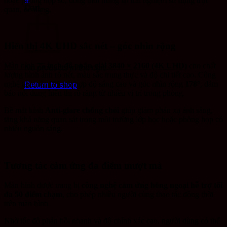
hoặc phòng họp số, đồng thời mang lại trải nghiệm sử dụng trực
Cart
quan, dễ dàng.
Hiển thị 4K UHD sắc nét – góc nhìn rộng
Màn hình
75 inch độ phân giải 3840 × 2160 (4K UHD)
cho chất
No products in the cart.
lượng hình ảnh rõ nét, màu sắc trung thực và độ chi tiết cao. Công
nghệ tấm nền IPS kết hợp độ sáng cao và góc nhìn rộng
178°
, đảm
Return to shop
bảo nội dung hiển thị rõ ràng từ nhiều vị trí trong phòng.
Bề mặt kính
Anti-glare chống chói
giúp giảm phản xạ ánh sáng,
tăng khả năng quan sát trong môi trường lớp học hoặc phòng họp có
nhiều nguồn sáng.
Tương tác cảm ứng đa điểm mượt mà
Màn hình được trang bị
công nghệ cảm ứng hồng ngoại hỗ trợ tối
đa 50 điểm chạm
, cho phép nhiều người cùng thao tác đồng thời
trên màn hình.
Nhờ tốc độ phản hồi nhanh và độ chính xác cao, người dùng có thể