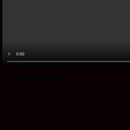
Thiết kế All-in-One hiện đại
được thiết kế theo dạng
tất cả trong một
, tích hợp đầy đủ các thành
phần cần thiết như camera, micro, loa và hệ điều hành.
Kính cường lực bền bỉ cùng hệ thống
điều khiển nhiệt độ thông
minh
giúp thiết bị hoạt động ổn định, an toàn và thân thiện với môi
trường.
Ngoài ra,
thiết kế nhiều nút chức năng phía trước
giúp giáo viên
hoặc người dùng truy cập nhanh các tính năng quan trọng trong quá