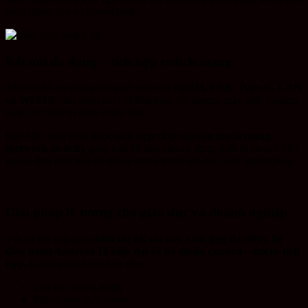
trình giảng dạy và thuyết trình.
Kết nối đa dạng – tích hợp switch mạng
Thiết bị hỗ trợ nhiều cổng kết nối như
HDMI, USB, Type-C, LAN
và Wi-Fi 6
, cho phép kết nối linh hoạt với laptop, máy tính, camera
hoặc các thiết bị trình chiếu khác.
Đặc biệt, màn hình được
tích hợp chip chuyển mạch mạng
(network switch)
, giúp loại bỏ nhu cầu sử dụng thiết bị switch bên
ngoài, đơn giản hóa hệ thống mạng trong lớp học hoặc phòng họp.
Giải pháp lý tưởng cho giáo dục và doanh nghiệp
Với sự kết hợp giữa
hiển thị 4K sắc nét, cảm ứng đa điểm, hệ
điều hành Android 14 hiện đại và hệ thống camera – micro tích
hợp
, là giải pháp hoàn hảo cho:
Lớp học thông minh
Phòng họp trực tuyến