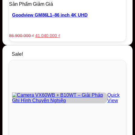
Sản Phẩm Giảm Giá
Goodview GM86L1–86 inch 4K UHD
Original
Current
86.900.000
₫
41.040.000
₫
price
price
was:
is:
86.900.000 ₫.
41.040.000 ₫.
Sale!
Quick
View