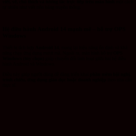
viết, vẽ, chú thích và tương tác trực tiếp trên màn hình
một cách
tự nhiên như viết trên bảng truyền thống.
Hệ điều hành Android 14 mạnh mẽ – hỗ trợ OPS
Windows
Thiết bị tích hợp
Android 14
, mang lại hiệu năng ổn định và khả
năng chạy ứng dụng mượt mà. Ngoài ra, màn hình hỗ trợ
OPS
Windows (tùy chọn)
giúp chuyển đổi linh hoạt giữa hai hệ điều
hành Android và Windows.
Điều này giúp người dùng dễ dàng triển khai
phần mềm hội nghị,
trình chiếu, ứng dụng giáo dục hoặc doanh nghiệp
theo nhu cầu
thực tế.