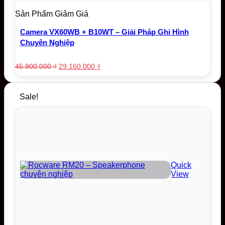
Sản Phẩm Giảm Giá
Camera VX60WB + B10WT – Giải Pháp Ghi Hình
Chuyên Nghiệp
Original
Current
45.900.000
₫
29.160.000
₫
price
price
was:
is:
45.900.000 ₫.
29.160.000 ₫.
Sale!
Quick
View