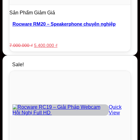
Sản Phẩm Giảm Giá
Rocware RM20 – Speakerphone chuyên nghiệp
Original
Current
7.000.000
₫
5.400.000
₫
price
price
was:
is:
7.000.000 ₫.
5.400.000 ₫.
Sale!
Quick
View