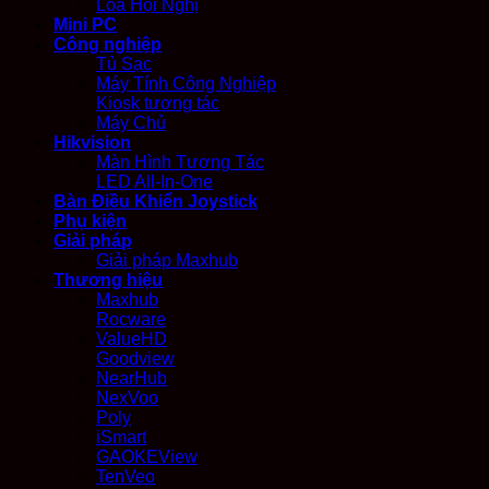
Loa Hội Nghị
Mini PC
Công nghiệp
Tủ Sạc
Máy Tính Công Nghiệp
Kiosk tương tác
Máy Chủ
Hikvision
Màn Hình Tương Tác
LED All-In-One
Bàn Điều Khiển Joystick
Phụ kiện
Giải pháp
Giải pháp Maxhub
Thương hiệu
Maxhub
Rocware
ValueHD
Goodview
NearHub
NexVoo
Poly
iSmart
GAOKEView
TenVeo