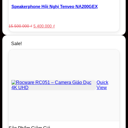
Speakerphone Hội Nghị Tenveo NA200GEX
Original
Current
15.500.000
₫
5.400.000
₫
price
price
was:
is:
15.500.000 ₫.
5.400.000 ₫.
Sale!
Quick
View