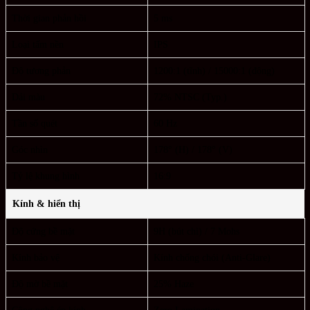
Thời gian phản hồi
5 ms
Loại tấm nền
IPS
Độ tương phản
1200:1 (tĩnh) / 15000:1 (động)
Dải màu
72% NTSC (Typ.)
Tần số quét
60 Hz
Góc nhìn
178° (H) / 178° (V)
Tỷ lệ khung hình
16:9
Kính & hiển thị
Độ cứng bề mặt
9H (bút chì) / 7 Mohs
Kính bảo vệ
Kính chống chói (Anti-Glare)
Độ mờ bề mặt
25% Haze