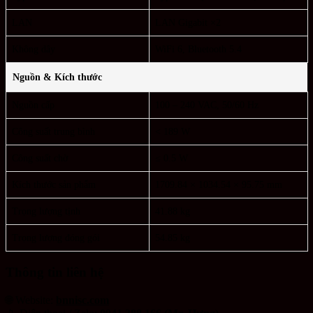
LAN
LAN Gigabit ×2
Không dây
WiFi 6, Bluetooth 5.4
Nguồn & Kích thước
Nguồn cấp
100 – 240 VAC, 50/60 Hz
Công suất trung bình
< 189 W
Công suất chờ
≤ 0.5 W
Kích thước sản phẩm
1709.84 × 1034.54 × 95.75 mm
Trọng lượng tịnh
41.88 kg
Trọng lượng đóng gói
54.85 kg
Thông tin liên hệ
🌐 Website:
bnnisc.com