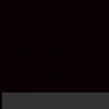
Tích hợp camera AI và hệ thống micro
Màn hình được trang bị
camera độ phân giải cao lên đến 4K
, hỗ
trợ chụp ảnh 48MP và video 8MP, mang lại hình ảnh rõ nét cho các
cuộc họp trực tuyến hoặc lớp học hybrid.
Hệ thống
8 microphone đa hướng
với công nghệ khử nhiễu thông
minh có thể thu âm trong phạm vi lên đến
12 mét
, đảm bảo giọng
nói rõ ràng trong mọi môi trường.