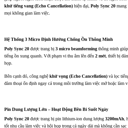
khử tiếng vang (Echo Cancellation)
hiện đại,
Poly Sync 20
mang l
mọi không gian làm việc.
Hệ Thống 3 Micro Định Hướng Chống Ồn Thông Minh
Poly Sync 20
được trang bị
3 micro beamforming
thông minh giúp 
tiếng ồn xung quanh. Với phạm vi thu âm lên đến
2 mét
, thiết bị đ
họp.
Bên cạnh đó, công nghệ
khử vọng (Echo Cancellation)
và lọc tiến
đàm thoại ổn định ngay cả trong môi trường làm việc mở hoặc làm vi
Pin Dung Lượng Lớn – Hoạt Động Bền Bỉ Suốt Ngày
Poly Sync 20
được trang bị pin lithium-ion dung lượng
3200mAh
, 
tốt nhu cầu làm việc và hội họp trong cả ngày dài mà không cần sạc