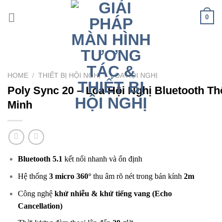
Skip
0
to
content
HOME
/
THIẾT BỊ HỘI NGHỊ
/
LOA HỘI NGHỊ
Poly Sync 20 – Loa Hội Nghị Bluetooth T
Minh
Bluetooth 5.1
kết nối nhanh và ổn định
Hệ thống
3 micro 360°
thu âm rõ nét trong bán kính
2m
Công nghệ
khử nhiễu & khử tiếng vang (Echo
Cancellation)