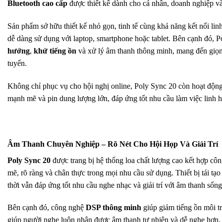
Bluetooth cao cấp
được thiết kế dành cho cá nhân, doanh nghiệp và
Sản phẩm sở hữu thiết kế nhỏ gọn, tinh tế cùng khả năng kết nối li
dễ dàng sử dụng với laptop, smartphone hoặc tablet. Bên cạnh đó, 
hướng
,
khử tiếng ồn
và xử lý âm thanh thông minh, mang đến giọng 
tuyến.
Không chỉ phục vụ cho hội nghị online, Poly Sync 20 còn hoạt động 
mạnh mẽ và pin dung lượng lớn, đáp ứng tốt nhu cầu làm việc linh h
Âm Thanh Chuyên Nghiệp – Rõ Nét Cho Hội Họp Và Giải Trí
Poly Sync 20
được trang bị hệ thống loa chất lượng cao kết hợp cô
mẽ, rõ ràng và chân thực trong mọi nhu cầu sử dụng. Thiết bị tái tạo
thời vẫn đáp ứng tốt nhu cầu nghe nhạc và giải trí với âm thanh sống 
Bên cạnh đó, công nghệ
DSP thông minh
giúp giảm tiếng ồn môi t
giúp người nghe luôn nhận được âm thanh tự nhiên và dễ nghe hơn