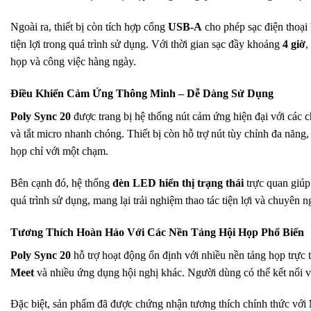
Ngoài ra, thiết bị còn tích hợp cổng
USB-A
cho phép sạc điện thoại h
tiện lợi trong quá trình sử dụng. Với thời gian sạc đầy khoảng
4 giờ
,
họp và công việc hàng ngày.
Điều Khiển Cảm Ứng Thông Minh – Dễ Dàng Sử Dụng
Poly Sync 20
được trang bị hệ thống nút cảm ứng hiện đại với các 
và tắt micro nhanh chóng. Thiết bị còn hỗ trợ nút tùy chỉnh đa năng
họp chỉ với một chạm.
Bên cạnh đó, hệ thống
đèn LED hiển thị trạng thái
trực quan giúp 
quá trình sử dụng, mang lại trải nghiệm thao tác tiện lợi và chuyên 
Tương Thích Hoàn Hảo Với Các Nền Tảng Hội Họp Phổ Biến
Poly Sync 20
hỗ trợ hoạt động ổn định với nhiều nền tảng họp trực
Meet
và nhiều ứng dụng hội nghị khác. Người dùng có thể kết nối 
Đặc biệt, sản phẩm đã được chứng nhận tương thích chính thức với