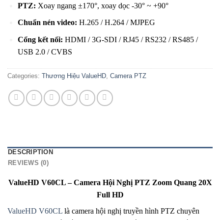
PTZ:
Xoay ngang ±170°, xoay dọc -30° ~ +90°
Chuẩn nén video:
H.265 / H.264 / MJPEG
Cổng kết nối:
HDMI / 3G-SDI / RJ45 / RS232 / RS485 /
USB 2.0 / CVBS
Categories:
Thương Hiệu ValueHD
,
Camera PTZ
DESCRIPTION
REVIEWS (0)
ValueHD V60CL – Camera Hội Nghị PTZ Zoom Quang 20X
Full HD
ValueHD V60CL
là camera hội nghị truyền hình PTZ chuyên