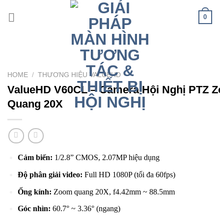
Skip
0
to
content
HOME
/
THƯƠNG HIỆU VALUEHD
ValueHD V60CL – Camera Hội Nghị PTZ 
Quang 20X
Cảm biến:
1/2.8” CMOS, 2.07MP hiệu dụng
Độ phân giải video:
Full HD 1080P (tối đa 60fps)
Ống kính:
Zoom quang 20X, f4.42mm ~ 88.5mm
Góc nhìn:
60.7° ~ 3.36° (ngang)