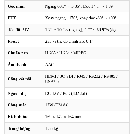
Góc nhìn
Ngang 60.7° ~ 3.36°, Dọc 34.1° ~ 1.89°
PTZ
Xoay ngang ±170°, xoay dọc -30° ~ +90°
Tốc độ PTZ
1.7° ~ 100°/s (ngang), 1.7° ~ 69.9°/s (dọc)
Preset
255 vị trí, độ chính xác 0.1°
Chuẩn nén
H.265 / H.264 / MJPEG
Âm thanh
AAC
HDMI / 3G-SDI / RJ45 / RS232 / RS485 /
Cổng kết nối
USB2.0
Nguồn điện
DC 12V / PoE (802.3af)
Công suất
12W (Tối đa)
Kích thước
169 × 142 × 164 mm
Trọng lượng
1.35 kg