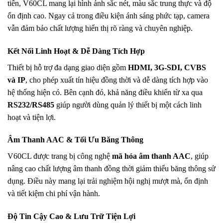
tiến, V60CL mang lại hình ảnh sắc nét, màu sắc trung thực và độ
ổn định cao. Ngay cả trong điều kiện ánh sáng phức tạp, camera
vẫn đảm bảo chất lượng hiển thị rõ ràng và chuyên nghiệp.
Kết Nối Linh Hoạt & Dễ Dàng Tích Hợp
Thiết bị hỗ trợ đa dạng giao diện gồm
HDMI, 3G-SDI, CVBS
và IP
, cho phép xuất tín hiệu đồng thời và dễ dàng tích hợp vào
hệ thống hiện có. Bên cạnh đó, khả năng điều khiển từ xa qua
RS232/RS485
giúp người dùng quản lý thiết bị một cách linh
hoạt và tiện lợi.
Âm Thanh AAC & Tối Ưu Băng Thông
V60CL được trang bị công nghệ
mã hóa âm thanh AAC
, giúp
nâng cao chất lượng âm thanh đồng thời giảm thiểu băng thông sử
dụng. Điều này mang lại trải nghiệm hội nghị mượt mà, ổn định
và tiết kiệm chi phí vận hành.
Độ Tin Cậy Cao & Lưu Trữ Tiện Lợi