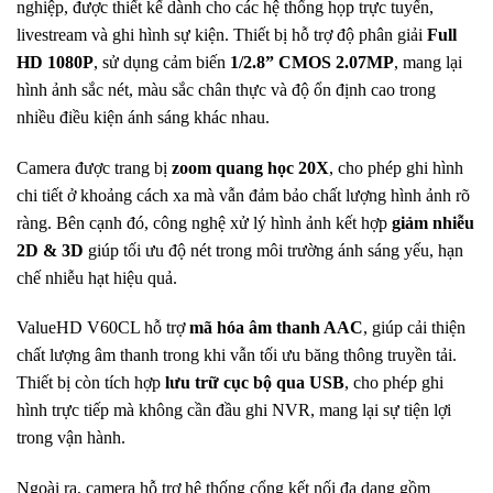
nghiệp, được thiết kế dành cho các hệ thống họp trực tuyến,
livestream và ghi hình sự kiện. Thiết bị hỗ trợ độ phân giải
Full
HD 1080P
, sử dụng cảm biến
1/2.8” CMOS 2.07MP
, mang lại
hình ảnh sắc nét, màu sắc chân thực và độ ổn định cao trong
nhiều điều kiện ánh sáng khác nhau.
Camera được trang bị
zoom quang học 20X
, cho phép ghi hình
chi tiết ở khoảng cách xa mà vẫn đảm bảo chất lượng hình ảnh rõ
ràng. Bên cạnh đó, công nghệ xử lý hình ảnh kết hợp
giảm nhiễu
2D & 3D
giúp tối ưu độ nét trong môi trường ánh sáng yếu, hạn
chế nhiễu hạt hiệu quả.
ValueHD V60CL hỗ trợ
mã hóa âm thanh AAC
, giúp cải thiện
chất lượng âm thanh trong khi vẫn tối ưu băng thông truyền tải.
Thiết bị còn tích hợp
lưu trữ cục bộ qua USB
, cho phép ghi
hình trực tiếp mà không cần đầu ghi NVR, mang lại sự tiện lợi
trong vận hành.
Ngoài ra, camera hỗ trợ hệ thống cổng kết nối đa dạng gồm