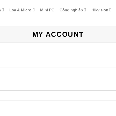
a
Loa & Micro
Mini PC
Công nghiệp
Hikvision
MY ACCOUNT