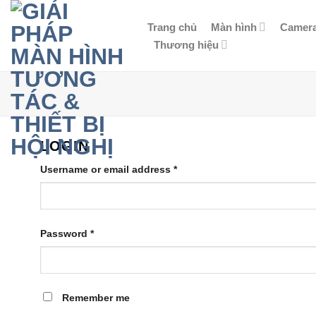
Skip
to
Trang chủ
Màn hình
Camer
content
Thương hiệu
LOGIN
Required
Username or email address
*
Required
Password
*
Remember me