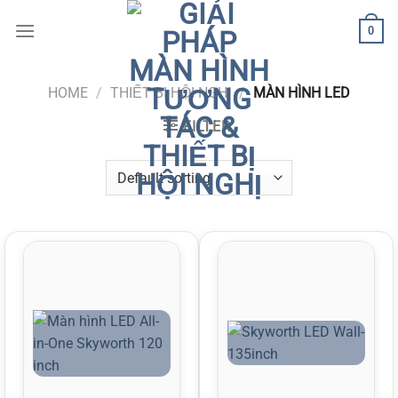
Skip
0
to
content
HOME
/
THIẾT BỊ HỘI NGHỊ
/
MÀN HÌNH LED
FILTER