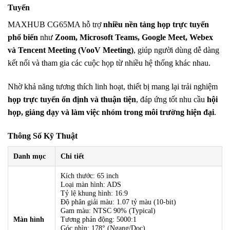
Tuyến
MAXHUB CG65MA hỗ trợ
nhiều nền tảng họp trực tuyến
phổ biến
như
Zoom, Microsoft Teams, Google Meet, Webex
và Tencent Meeting (VooV Meeting)
, giúp người dùng dễ dàng
kết nối và tham gia các cuộc họp từ nhiều hệ thống khác nhau.
Nhờ khả năng tương thích linh hoạt, thiết bị mang lại trải nghiệm
họp trực tuyến ổn định và thuận tiện
, đáp ứng tốt nhu cầu
hội
họp, giảng dạy và làm việc nhóm trong môi trường hiện đại
.
Thông Số Kỹ Thuật
Danh mục
Chi tiết
Kích thước: 65 inch
Loại màn hình: ADS
Tỷ lệ khung hình: 16:9
Độ phân giải màu: 1.07 tỷ màu (10-bit)
Gam màu: NTSC 90% (Typical)
Màn hình
Tương phản động: 5000:1
Góc nhìn: 178° (Ngang/Dọc)