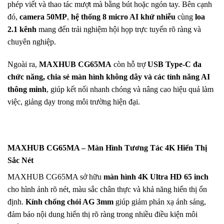
phép viết và thao tác mượt mà bằng bút hoặc ngón tay. Bên cạnh
đó,
camera 50MP
,
hệ thống 8 micro AI khử nhiễu
cùng
loa
2.1 kênh
mang đến trải nghiệm hội họp trực tuyến rõ ràng và
chuyên nghiệp.
Ngoài ra,
MAXHUB CG65MA
còn hỗ trợ
USB Type-C đa
chức năng, chia sẻ màn hình không dây và các tính năng AI
thông minh
, giúp kết nối nhanh chóng và nâng cao hiệu quả làm
việc, giảng dạy trong môi trường hiện đại.
MAXHUB CG65MA – Màn Hình Tương Tác 4K Hiển Thị
Sắc Nét
MAXHUB CG65MA sở hữu
màn hình 4K Ultra HD 65 inch
cho hình ảnh rõ nét, màu sắc chân thực và khả năng hiển thị ổn
định.
Kính chống chói AG 3mm
giúp giảm phản xạ ánh sáng,
đảm bảo nội dung hiển thị rõ ràng trong nhiều điều kiện môi