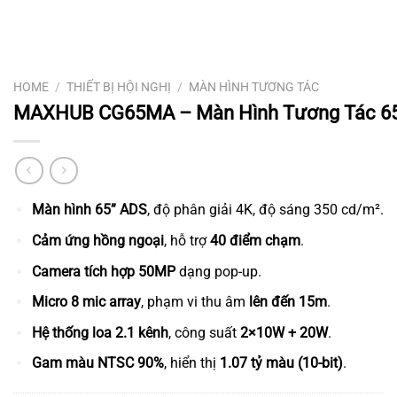
HOME
/
THIẾT BỊ HỘI NGHỊ
/
MÀN HÌNH TƯƠNG TÁC
MAXHUB CG65MA – Màn Hình Tương Tác 65
Màn hình 65” ADS
, độ phân giải 4K, độ sáng 350 cd/m².
Cảm ứng hồng ngoại
, hỗ trợ
40 điểm chạm
.
Camera tích hợp 50MP
dạng pop-up.
Micro 8 mic array
, phạm vi thu âm
lên đến 15m
.
Hệ thống loa 2.1 kênh
, công suất
2×10W + 20W
.
Gam màu NTSC 90%
, hiển thị
1.07 tỷ màu (10-bit)
.