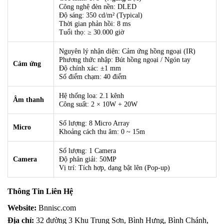
Công nghệ đèn nền: DLED
Độ sáng: 350 cd/m² (Typical)
Thời gian phản hồi: 8 ms
Tuổi thọ: ≥ 30.000 giờ
Nguyên lý nhận diện: Cảm ứng hồng ngoại (IR)
Phương thức nhập: Bút hồng ngoại / Ngón tay
Cảm ứng
Độ chính xác: ±1 mm
Số điểm chạm: 40 điểm
Hệ thống loa: 2.1 kênh
Âm thanh
Công suất: 2 × 10W + 20W
Số lượng: 8 Micro Array
Micro
Khoảng cách thu âm: 0 ~ 15m
Số lượng: 1 Camera
Camera
Độ phân giải: 50MP
Vị trí: Tích hợp, dạng bật lên (Pop-up)
Thông Tin Liên Hệ
Website:
Bnnisc.com
Địa chỉ:
32 đường 3 Khu Trung Sơn, Bình Hưng, Bình Chánh,