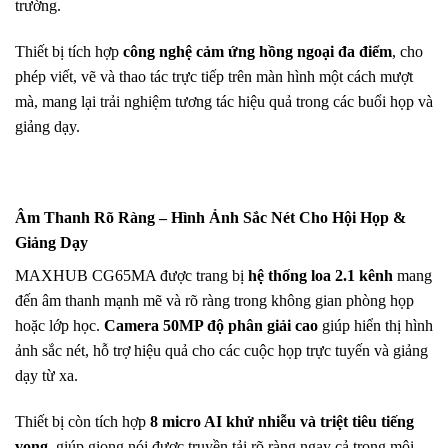
trường.
Thiết bị tích hợp
công nghệ cảm ứng hồng ngoại đa điểm
, cho
phép viết, vẽ và thao tác trực tiếp trên màn hình một cách mượt
mà, mang lại trải nghiệm tương tác hiệu quả trong các buổi họp và
giảng dạy.
Âm Thanh Rõ Ràng – Hình Ảnh Sắc Nét Cho Hội Họp &
Giảng Dạy
MAXHUB CG65MA được trang bị
hệ thống loa 2.1 kênh
mang
đến âm thanh mạnh mẽ và rõ ràng trong không gian phòng họp
hoặc lớp học.
Camera 50MP độ phân giải cao
giúp hiển thị hình
ảnh sắc nét, hỗ trợ hiệu quả cho các cuộc họp trực tuyến và giảng
dạy từ xa.
Thiết bị còn tích hợp
8 micro AI khử nhiễu và triệt tiêu tiếng
vọng
, giúp giọng nói được truyền tải rõ ràng ngay cả trong môi