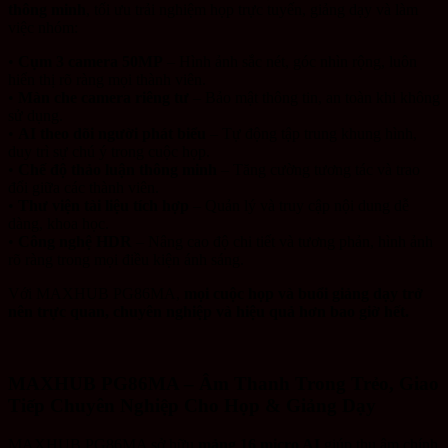
thông minh
, tối ưu trải nghiệm họp trực tuyến, giảng dạy và làm
việc nhóm:
•
Cụm 3 camera 50MP
– Hình ảnh sắc nét, góc nhìn rộng, luôn
hiển thị rõ ràng mọi thành viên.
•
Màn che camera riêng tư
– Bảo mật thông tin, an toàn khi không
sử dụng.
•
AI theo dõi người phát biểu
– Tự động tập trung khung hình,
duy trì sự chú ý trong cuộc họp.
•
Chế độ thảo luận thông minh
– Tăng cường tương tác và trao
đổi giữa các thành viên.
•
Thư viện tài liệu tích hợp
– Quản lý và truy cập nội dung dễ
dàng, khoa học.
•
Công nghệ HDR
– Nâng cao độ chi tiết và tương phản, hình ảnh
rõ ràng trong mọi điều kiện ánh sáng.
Với MAXHUB PG86MA,
mọi cuộc họp và buổi giảng dạy trở
nên trực quan, chuyên nghiệp và hiệu quả hơn bao giờ hết.
MAXHUB PG86MA – Âm Thanh Trong Trẻo, Giao
Tiếp Chuyên Nghiệp Cho Họp & Giảng Dạy
MAXHUB PG86MA sở hữu
mảng 16 micro AI
giúp thu âm chính