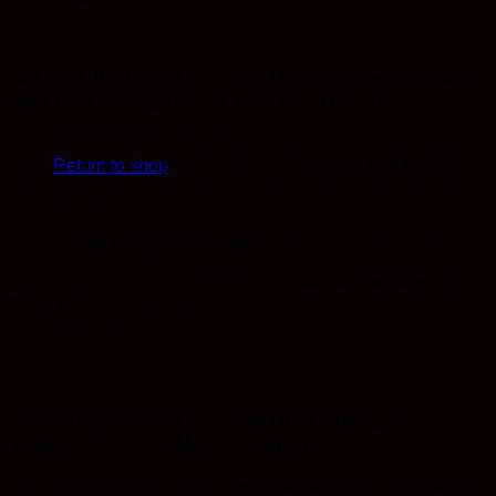
MAXHUB PG86MA – Màn Hình Tương Tác 4K 86
Inch Cho Phòng Họp & Lớp Học Hiện Đại
No products in the cart.
MAXHUB PG86MA mang đến giải pháp trình chiếu và cộng tác
hiệu quả cho doanh nghiệp và giáo dục. Màn hình
4K Ultra HD
Return to shop
hiển thị hình ảnh sắc nét, màu sắc rõ ràng, giúp nội dung luôn nổi
bật và dễ quan sát.
Trang bị
kính chống chói AG 3mm
, thiết bị giảm phản xạ ánh
sáng, đảm bảo hình ảnh rõ ràng ngay cả trong môi trường ánh sáng
mạnh. Công nghệ hiển thị tiên tiến giúp
màu sắc sống động, độ
tương phản cao
, mang lại trải nghiệm chuyên nghiệp cho họp trực
tuyến, giảng dạy và thuyết trình.
MAXHUB PG86MA – Màn Hình Tương Tác
Thông Minh Cho Họp & Cộng Tác
MAXHUB PG86MA
kết hợp
công nghệ tiên tiến và tính năng AI