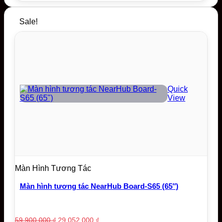
Sale!
Quick
View
Màn Hình Tương Tác
Màn hình tương tác NearHub Board-S65 (65″)
Original
Current
59.900.000
₫
29.052.000
₫