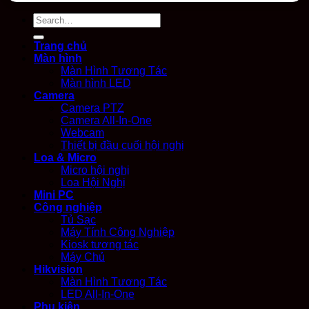
Search
for:
Trang chủ
Màn hình
Màn Hình Tương Tác
Màn hình LED
Camera
Camera PTZ
Camera All-In-One
Webcam
Thiết bị đầu cuối hội nghị
Loa & Micro
Micro hội nghị
Loa Hội Nghị
Mini PC
Công nghiệp
Tủ Sạc
Máy Tính Công Nghiệp
Kiosk tương tác
Máy Chủ
Hikvision
Màn Hình Tương Tác
LED All-In-One
Phụ kiện