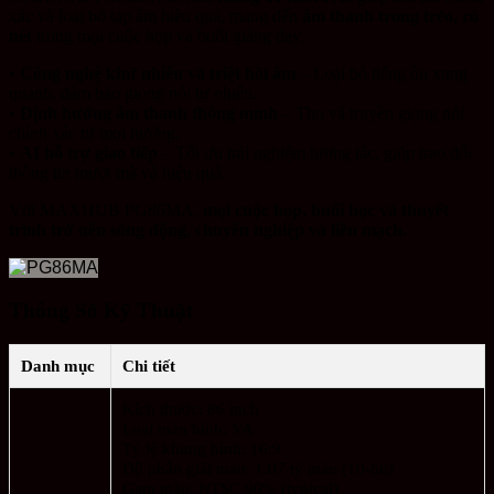
xác và loại bỏ tạp âm hiệu quả, mang đến
âm thanh trong trẻo, rõ
nét
trong mọi cuộc họp và buổi giảng dạy.
•
Công nghệ khử nhiễu và triệt hồi âm
– Loại bỏ tiếng ồn xung
quanh, đảm bảo giọng nói tự nhiên.
•
Định hướng âm thanh thông minh
– Thu và truyền giọng nói
chính xác từ mọi hướng.
•
AI hỗ trợ giao tiếp
– Tối ưu trải nghiệm tương tác, giúp trao đổi
thông tin mượt mà và hiệu quả.
Với MAXHUB PG86MA,
mọi cuộc họp, buổi học và thuyết
trình trở nên sống động, chuyên nghiệp và liền mạch.
Thông Số Kỹ Thuật
Danh mục
Chi tiết
Kích thước: 86 inch
Loại màn hình: VA
Tỷ lệ khung hình: 16:9
Độ phân giải màu: 1.07 tỷ màu (10-bit)
Gam màu: NTSC 90% (typical)