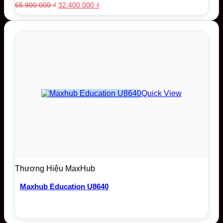
Original
Current
65.900.000
₫
32.400.000
₫
price
price
was:
is:
65.900.000 ₫.
32.400.000 ₫.
Quick View
Thương Hiệu MaxHub
Maxhub Education U8640