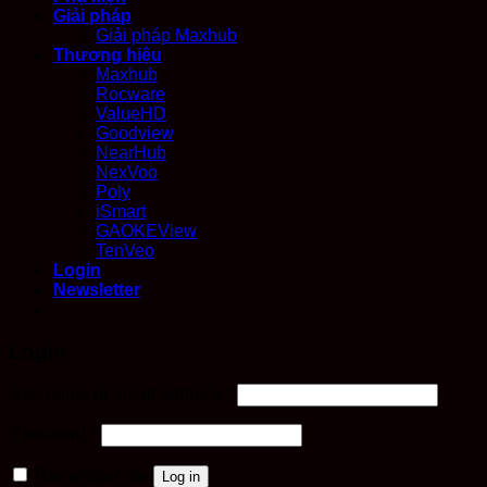
Giải pháp
Giải pháp Maxhub
Thương hiệu
Maxhub
Rocware
ValueHD
Goodview
NearHub
NexVoo
Poly
iSmart
GAOKEView
TenVeo
Login
Newsletter
Login
Required
Username or email address
*
Required
Password
*
Remember me
Log in