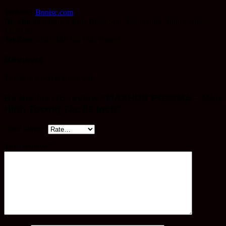
Website:
Bnnisc.com
Địa chỉ:
32 đường 3 Khu Trung Sơn, Bình Hưng, Bình Chánh,
TP.HCM
Tel/Zalo:
0941 388 166 (Mr. Hưng)
Reviews
There are no reviews yet.
Be the first to review “MAXHUB PG86MA – Màn
Hình Tương Tác 86 Inch”
Your rating
*
Your review
*