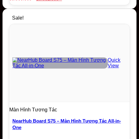
price
price
was:
is:
59.900.000 ₫.
29.052.000 ₫.
Sale!
Quick
View
Màn Hình Tương Tác
NearHub Board S75 – Màn Hình Tương Tác All-in-
One