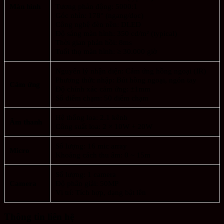
Màn hình
Tương phản động: 5000:1
Góc nhìn: 178° (ngang/dọc)
Công nghệ đèn nền: DLED
Độ sáng màn hình: 350 cd/m² (typical)
Thời gian phản hồi: 8ms
Tuổi thọ màn hình: ≥ 30.000 giờ
Nguyên lý nhận diện: Cảm ứng hồng ngoại (IR)
Phương thức nhập: Bút hồng ngoại, ngón tay
Cảm ứng
Độ chính xác cảm ứng: ±1mm
Số điểm chạm: 50 điểm chạm
Hệ thống loa: 2.1 kênh
Âm thanh
Công suất loa: 2 × 10W + 20W
Số lượng: 16 mic array
Micro
Khoảng cách thu âm: 0 ~ 15m
Số lượng: 1 camera
Camera
Độ phân giải: 50MP
Vị trí: Tích hợp, dạng bật lên
Thông tin liên hệ